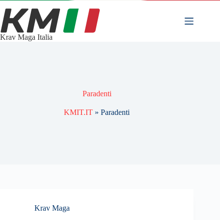
Salta
al
contenuto
Krav Maga Italia
Paradenti
KMIT.IT
»
Paradenti
Krav Maga