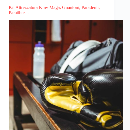
Kit Attrezzatura Krav Maga: Guantoni, Paradenti,
Paratibie…